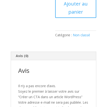
quantité
Ajouter au
de
panier
Créer
un
CTA
dans
un
Catégorie :
Non classé
article
Wordpress
Avis (0)
Avis
Il n’y a pas encore d’avis.
Soyez le premier à laisser votre avis sur
“Créer un CTA dans un article WordPress”
Votre adresse e-mail ne sera pas publiée.
Les